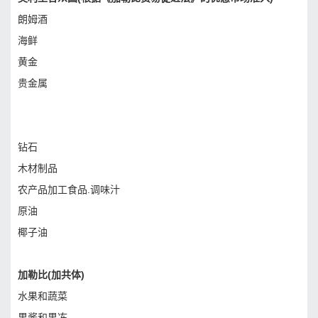
朗姆酒
海鲜
黄金
贵金属
钻石
木材制品
农产品加工食品.调味汁
原油
椰子油
加勒比(加共体)
水果和蔬菜
果酱和果冻