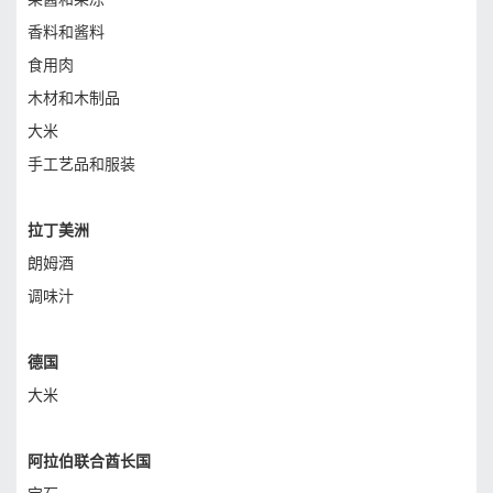
香料和酱料
食用肉
木材和木制品
大米
手工艺品和服装
拉丁美洲
朗姆酒
调味汁
德国
大米
阿拉伯联合酋长国