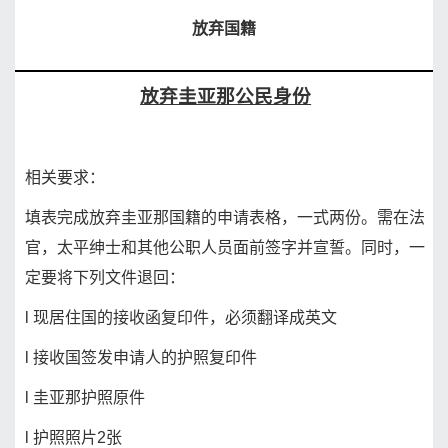
放弃国籍
放弃圭亚那公民身份
相关要求：
填表完成放弃圭亚那国籍的申请表格，一式两份。需在法
官，太平绅士和其他公职人
员
面前签字并宣誓。同时，一
定要将下列文件退回：
l
现居住国的接收函复印件，必须翻译成英文
l
接收国签发申请人的护照复印件
l
圭亚那护照原件
l
护照照片
2
张