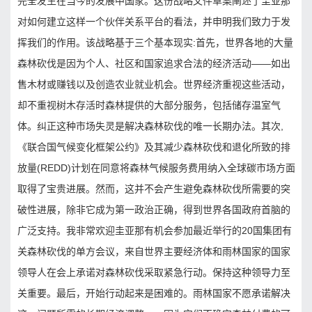
完全发生在当今的发展中国家。这份战略文件草案阐述了圭亚那
对如何建立这样一个伙伴关系平台的看法，并申明我们致力于发
挥我们的作用。该战略基于三个基本现实:首先，世界各地的大量
森林砍伐是因为个人、社区和国家追求合法的经济活动——如出
售木材或赚钱以及创造农业就业机会。世界经济重视这些活动，
却不重视树木存活时森林提供的大部分服务，包括储存温室气
体。纠正这种市场失灵是解决森林砍伐的唯一长期办法。其次,
《联合国气候变化框架公约》及其减少森林砍伐和退化所致的排
放量(REDD)计划在同意将森林气候服务费用纳入全球碳市场方面
取得了宝贵进展。然而，这并不会产生避免森林砍伐所需要的突
破性进展，除非它成为第一政治正确，得到世界各国政府首脑的
广泛支持。我非常欢迎圭亚那有机会参加最近举行的20国集团有
关森林砍伐的单方会议，来自世界主要经济体和雨林国家的国家
领导人在会上承诺对森林砍伐采取紧急行动。保持这种领导力至
关重要。最后，开始行动起来是困难的。雨林国家不愿承诺解决