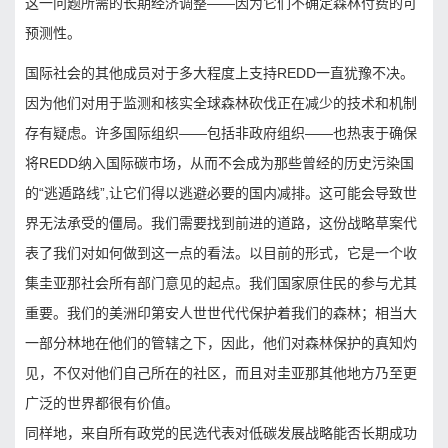
这一问题所需的长期经济调整——因为它们不确定森林付费的可
预测性。
国际社会的其他成员对于多大程度上支持REDD一直犹豫不决。
因为他们对用于监测和核实全球森林砍伐正在减少的技术和机制
存有疑虑。许多国际组织——包括非政府组织——也热衷于确保
将REDD纳入国际碳市场，从而不会成为那些曾经的历史污染国
的“逃遁路线”,让它们得以逃避必要的国内减排。这可能会导致世
界无法承受的僵局。我们需要找到前进的道路，这份战略草案代
表了我们对如何做到这一点的看法。以目前的形式，它是一个收
集圭亚那社会所有部门意见的起点。我们国家原住民的参与尤其
重要。我们的美洲印第安人世世代代保护着我们的森林；相当大
一部分林地在他们的管辖之下，因此，他们对森林保护的真知灼
见，不仅对他们自己所在的社区，而且对圭亚那其他地方乃至更
广泛的世界都很有价值。
同样地，来自所有政党的民选代表对低碳发展战略能否长期成功