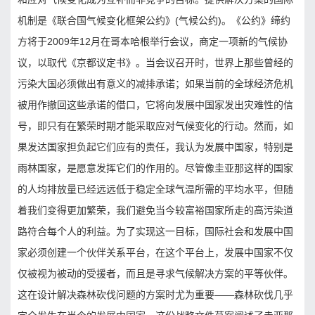
机制是《联合国气候变化框架公约》(气候公约)。《公约》缔约
方将于2009年12月在哥本哈根举行会议，商定一项新的气候协
议，以取代《京都议定书》。当会议召开时，世界上那些曾经的
污染大国必须做出有意义的减排承诺；如果当前的全球经济危机
被用作撤回这些承诺的借口，它将向发展中国家发出灾难性的信
号，即只有在繁荣时期才能采取应对气候变化的行动。然而，如
果发达国家担负起它们应有的责任，我认为发展中国家，特别是
雨林国家，是愿意发挥它们的作用的。尽管像圭亚那这样的国家
的人均排放量已经远远低于稳定全球气温所需的平均水平，但随
着我们变得更加繁荣，我们避免当今较富裕国家所走的高污染道
路符合每个人的利益。为了实现这一目标，国际社会和发展中国
家必须创建一个伙伴关系平台，在这个平台上，发展中国家不仅
仅被视为被动的受援者，而且是寻求气候解决方案的平等伙伴。
这在设计解决森林砍伐问题的方案时尤为重要——森林砍伐几乎