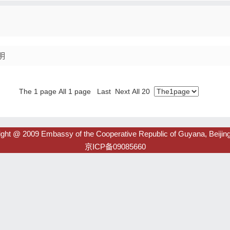
明
The 1 page All 1 page Last Next All 20
ght @ 2009 Embassy of the Cooperative Republic of Guyana, Beijing
京ICP备09085660